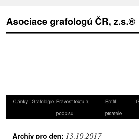
Asociace grafologů ČR, z.s.®
Články
Grafologie
Pravost textu a
Profil
G
Přejít
podpisu
pisatele
k
obsahu
13.10.2017
Archiv pro den:
webu