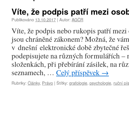
Víte, že podpis patří mezi oso
Publikováno
13.10.2017
|
Autor:
AGČR
Víte, že podpis nebo rukopis patří mezi 
jsou chráněné zákonem? Možná, že vám
v dnešní elektronické době zbytečné řeši
podepisujete na různých formulářích – 
složenkách, při přebírání zásilek, na rů
seznamech, …
Celý příspěvek
→
Rubriky:
Články
,
Právo
|
Štítky:
grafologie
,
psychologie
,
ruční p